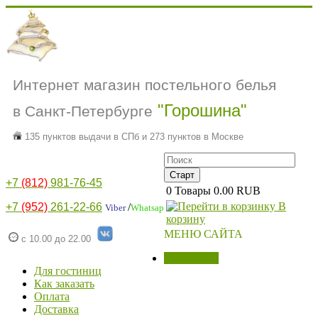
Интернет магазин постельного белья
"Горошина"
в Санкт-Петербурге
135 пунктов выдачи в СПб и 273 пунктов в Москве
+7
(812)
981-76-45
0
Товары
0.00 RUB
В
+7
(952)
261-22-66
/
Viber
Whatsap
корзину
МЕНЮ САЙТА
с 10.00 до 22.00
МАГАЗИН
Для гостиниц
Как заказать
Оплата
Доставка