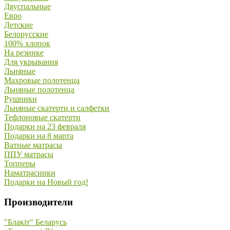
Двуспальные
Евро
Детские
Белорусские
100% хлопок
На резинке
Для укрывания
Льняные
Махровые полотенца
Льняные полотенца
Рушники
Льняные скатерти и салфетки
Тефлоновые скатерти
Подарки на 23 февраля
Подарки на 8 марта
Ватные матрасы
ППУ матрасы
Топперы
Наматрасники
Подарки на Новый год!
Производители
"Блакiт" Беларусь