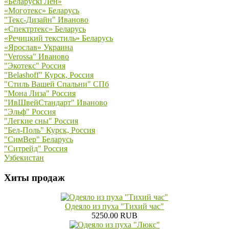
«Беларускi Лён»
«Моготекс» Беларусь
"Текс-Дизайн" Иваново
«Спектртекс» Беларусь
«Речицкий текстиль» Беларусь
«Ярослав» Украина
"Verossa" Иваново
"Экотекс" Россия
"Belashoff" Курск, Россия
"Стиль Вашей Спальни" СПб
"Мона Лиза" Россия
"ИвШвейСтандарт" Иваново
"Эльф" Россия
"Легкие сны" Россия
"Бел-Поль" Курск, Россия
"СимВер" Беларусь
"Ситрейд" Россия
Узбекистан
Хиты продаж
Одеяло из пуха "Тихий час"
5250.00 RUB