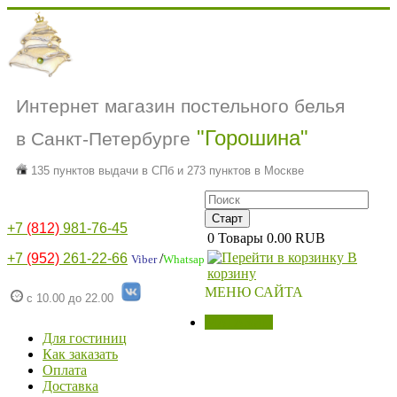
Интернет магазин постельного белья
"Горошина"
в Санкт-Петербурге
135 пунктов выдачи в СПб и 273 пунктов в Москве
+7
(812)
981-76-45
0
Товары
0.00 RUB
В
+7
(952)
261-22-66
/
Viber
Whatsap
корзину
МЕНЮ САЙТА
с 10.00 до 22.00
МАГАЗИН
Для гостиниц
Как заказать
Оплата
Доставка