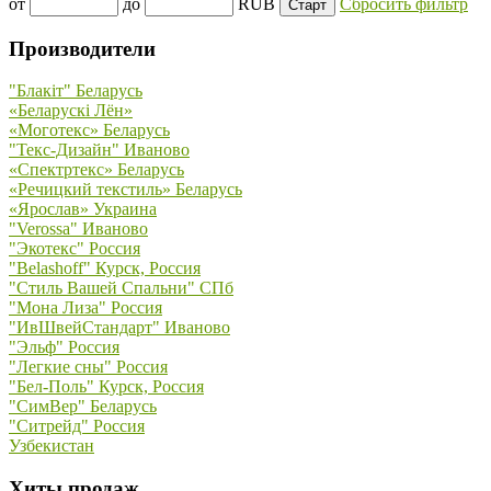
от
до
RUB
Сбросить фильтр
Производители
"Блакiт" Беларусь
«Беларускi Лён»
«Моготекс» Беларусь
"Текс-Дизайн" Иваново
«Спектртекс» Беларусь
«Речицкий текстиль» Беларусь
«Ярослав» Украина
"Verossa" Иваново
"Экотекс" Россия
"Belashoff" Курск, Россия
"Стиль Вашей Спальни" СПб
"Мона Лиза" Россия
"ИвШвейСтандарт" Иваново
"Эльф" Россия
"Легкие сны" Россия
"Бел-Поль" Курск, Россия
"СимВер" Беларусь
"Ситрейд" Россия
Узбекистан
Хиты продаж