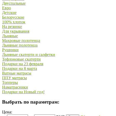
Двуспальные
Евро
Детские
Белорусские
100% хлопок
На резинке
Для укрывания
Льняные
Махровые полотенца
Льняные полотенца
Рушники
Льняные скатерти и салфетки
Тефлоновые скатерти
Подарки на 23 февраля
Подарки на 8 марта
Ватные матрасы
ППУ матрасы
Топперы
Наматрасники
Подарки на Новый год!
Выбрать по параметрам:
Цена: