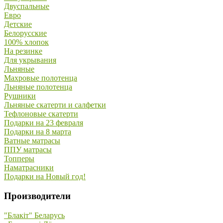
Двуспальные
Евро
Детские
Белорусские
100% хлопок
На резинке
Для укрывания
Льняные
Махровые полотенца
Льняные полотенца
Рушники
Льняные скатерти и салфетки
Тефлоновые скатерти
Подарки на 23 февраля
Подарки на 8 марта
Ватные матрасы
ППУ матрасы
Топперы
Наматрасники
Подарки на Новый год!
Производители
"Блакiт" Беларусь