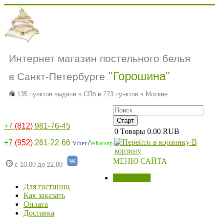
Интернет магазин постельного белья
"Горошина"
в Санкт-Петербурге
135 пунктов выдачи в СПб и 273 пунктов в Москве
+7
(812)
981-76-45
0
Товары
0.00 RUB
В
+7
(952)
261-22-66
/
Viber
Whatsap
корзину
МЕНЮ САЙТА
с 10.00 до 22.00
МАГАЗИН
Для гостиниц
Как заказать
Оплата
Доставка