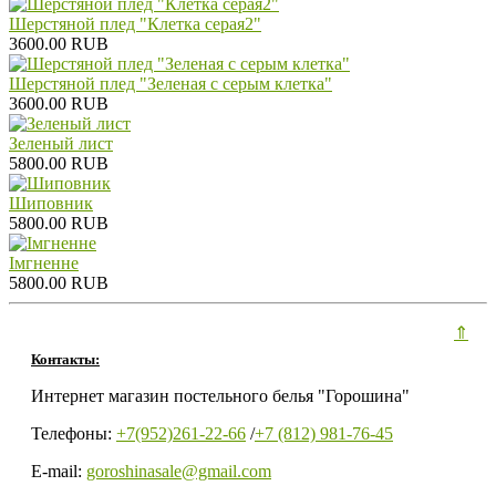
Шерстяной плед "Клетка серая2"
3600.00 RUB
Шерстяной плед "Зеленая с серым клетка"
3600.00 RUB
Зеленый лист
5800.00 RUB
Шиповник
5800.00 RUB
Iмгненне
5800.00 RUB
⇑
Контакты:
Интернет магазин постельного белья "Горошина"
Телефоны:
+7(952)261-22-66
/
+7 (812) 981-76-45
E-mail:
goroshinasale@gmail.com