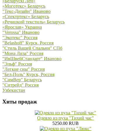
«Беларускi Лён»
«Моготекс» Беларусь
"Текс-Дизайн" Иваново
«Спектртекс» Беларусь
«Речицкий текстиль» Беларусь
«Ярослав» Украина
"Verossa" Иваново
"Экотекс" Россия
"Belashoff" Курск, Россия
"Стиль Вашей Спальни" СПб
"Мона Лиза" Россия
"ИвШвейСтандарт" Иваново
"Эльф" Россия
"Легкие сны" Россия
"Бел-Поль" Курск, Россия
"СимВер" Беларусь
"Ситрейд" Россия
Узбекистан
Хиты продаж
Одеяло из пуха "Тихий час"
5250.00 RUB