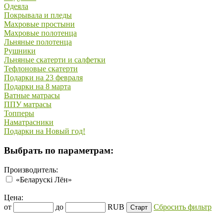
Одеяла
Покрывала и пледы
Махровые простыни
Махровые полотенца
Льняные полотенца
Рушники
Льняные скатерти и салфетки
Тефлоновые скатерти
Подарки на 23 февраля
Подарки на 8 марта
Ватные матрасы
ППУ матрасы
Топперы
Наматрасники
Подарки на Новый год!
Выбрать по параметрам:
Производитель:
«Беларускi Лён»
Цена:
от
до
RUB
Сбросить фильтр