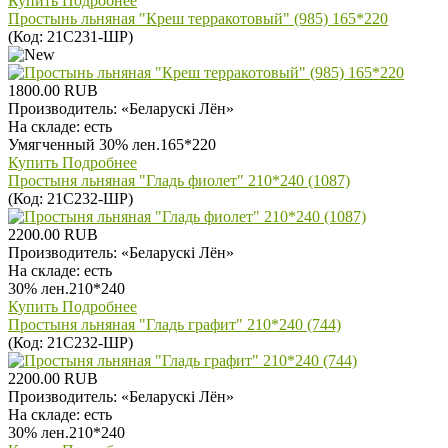
Купить
Подробнее
Простынь льняная "Креш терракотовый" (985) 165*220
(Код:
21С231-ШР
)
1800.00 RUB
Производитель:
«Беларускi Лён»
На складе:
есть
Умягченный 30% лен.165*220
Купить
Подробнее
Простыня льняная "Гладь фиолет" 210*240 (1087)
(Код:
21С232-ШР
)
2200.00 RUB
Производитель:
«Беларускi Лён»
На складе:
есть
30% лен.210*240
Купить
Подробнее
Простыня льняная "Гладь графит" 210*240 (744)
(Код:
21С232-ШР
)
2200.00 RUB
Производитель:
«Беларускi Лён»
На складе:
есть
30% лен.210*240