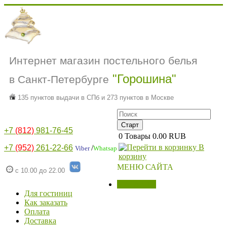
Интернет магазин постельного белья
"Горошина"
в Санкт-Петербурге
135 пунктов выдачи в СПб и 273 пунктов в Москве
+7
(812)
981-76-45
0
Товары
0.00 RUB
В
+7
(952)
261-22-66
/
Viber
Whatsap
корзину
МЕНЮ САЙТА
с 10.00 до 22.00
МАГАЗИН
Для гостиниц
Как заказать
Оплата
Доставка