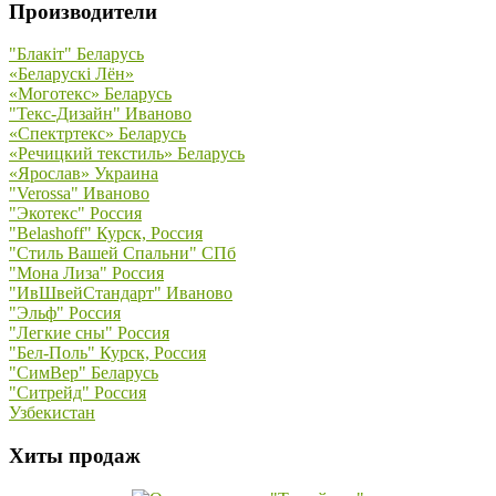
Производители
"Блакiт" Беларусь
«Беларускi Лён»
«Моготекс» Беларусь
"Текс-Дизайн" Иваново
«Спектртекс» Беларусь
«Речицкий текстиль» Беларусь
«Ярослав» Украина
"Verossa" Иваново
"Экотекс" Россия
"Belashoff" Курск, Россия
"Стиль Вашей Спальни" СПб
"Мона Лиза" Россия
"ИвШвейСтандарт" Иваново
"Эльф" Россия
"Легкие сны" Россия
"Бел-Поль" Курск, Россия
"СимВер" Беларусь
"Ситрейд" Россия
Узбекистан
Хиты продаж