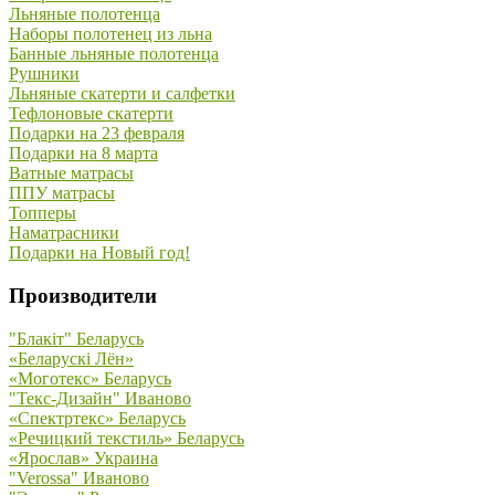
Льняные полотенца
Наборы полотенец из льна
Банные льняные полотенца
Рушники
Льняные скатерти и салфетки
Тефлоновые скатерти
Подарки на 23 февраля
Подарки на 8 марта
Ватные матрасы
ППУ матрасы
Топперы
Наматрасники
Подарки на Новый год!
Производители
"Блакiт" Беларусь
«Беларускi Лён»
«Моготекс» Беларусь
"Текс-Дизайн" Иваново
«Спектртекс» Беларусь
«Речицкий текстиль» Беларусь
«Ярослав» Украина
"Verossa" Иваново