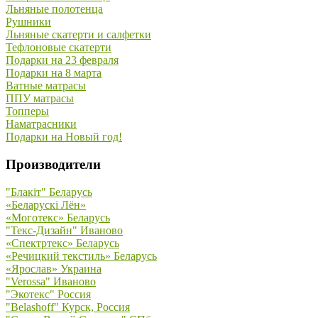
Льняные полотенца
Рушники
Льняные скатерти и салфетки
Тефлоновые скатерти
Подарки на 23 февраля
Подарки на 8 марта
Ватные матрасы
ППУ матрасы
Топперы
Наматрасники
Подарки на Новый год!
Производители
"Блакiт" Беларусь
«Беларускi Лён»
«Моготекс» Беларусь
"Текс-Дизайн" Иваново
«Спектртекс» Беларусь
«Речицкий текстиль» Беларусь
«Ярослав» Украина
"Verossa" Иваново
"Экотекс" Россия
"Belashoff" Курск, Россия