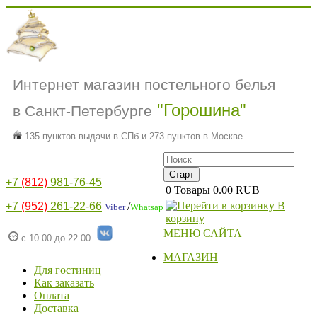
Интернет магазин постельного белья
"Горошина"
в Санкт-Петербурге
135 пунктов выдачи в СПб и 273 пунктов в Москве
+7
(812)
981-76-45
0
Товары
0.00 RUB
В
+7
(952)
261-22-66
/
Viber
Whatsap
корзину
МЕНЮ САЙТА
с 10.00 до 22.00
МАГАЗИН
Для гостиниц
Как заказать
Оплата
Доставка