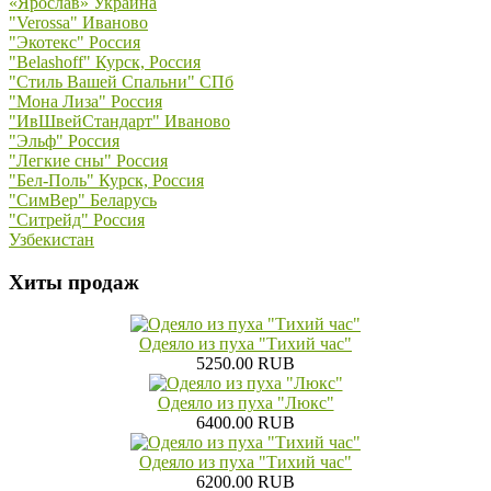
«Ярослав» Украина
"Verossa" Иваново
"Экотекс" Россия
"Belashoff" Курск, Россия
"Стиль Вашей Спальни" СПб
"Мона Лиза" Россия
"ИвШвейСтандарт" Иваново
"Эльф" Россия
"Легкие сны" Россия
"Бел-Поль" Курск, Россия
"СимВер" Беларусь
"Ситрейд" Россия
Узбекистан
Хиты продаж
Одеяло из пуха "Тихий час"
5250.00 RUB
Одеяло из пуха "Люкс"
6400.00 RUB
Одеяло из пуха "Тихий час"
6200.00 RUB