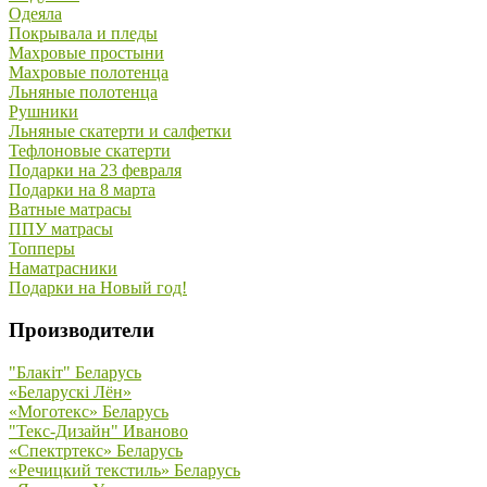
Одеяла
Покрывала и пледы
Махровые простыни
Махровые полотенца
Льняные полотенца
Рушники
Льняные скатерти и салфетки
Тефлоновые скатерти
Подарки на 23 февраля
Подарки на 8 марта
Ватные матрасы
ППУ матрасы
Топперы
Наматрасники
Подарки на Новый год!
Производители
"Блакiт" Беларусь
«Беларускi Лён»
«Моготекс» Беларусь
"Текс-Дизайн" Иваново
«Спектртекс» Беларусь
«Речицкий текстиль» Беларусь