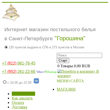
Интернет магазин постельного белья
"Горошина"
в Санкт-Петербурге
135 пунктов выдачи в СПб и 273 пунктов в Москве
+7
(812)
981-76-45
0
Товары
0.00 RUB
В
+7
(952)
261-22-66
/
Viber
Whatsap
корзину
МЕНЮ САЙТА
с 10.00 до 22.00
МАГАЗИН
Для гостиниц
Как заказать
Оплата
Доставка