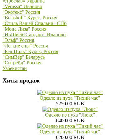
«Ярослав» Украина
"Verossa" Иваново
"Экотекс" Россия
"Belashoff" Курск, Россия
"Стиль Вашей Спальни" СПб
"Мона Лиза" Россия
"ИвШвейСтандарт" Иваново
"Эльф" Россия
"Легкие сны" Россия
"Бел-Поль" Курск, Россия
"СимВер" Беларусь
"Ситрейд" Россия
Узбекистан
Хиты продаж
Одеяло из пуха "Тихий час"
5250.00 RUB
Одеяло из пуха "Люкс"
6400.00 RUB
Одеяло из пуха "Тихий час"
6200.00 RUB