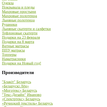
Одеяла
Покрывала и пледы
Махровые простыни
Махровые полотенца
Льняные полотенца
Рушники
Льняные скатерти и салфетки
Тефлоновые скатерти
Подарки на 23 февраля
Подарки на 8 марта
Ватные матрасы
ППУ матрасы
Топперы
Наматрасники
Подарки на Новый год!
Производители
"Блакiт" Беларусь
«Беларускi Лён»
«Моготекс» Беларусь
"Текс-Дизайн" Иваново
«Спектртекс» Беларусь
«Речицкий текстиль» Беларусь