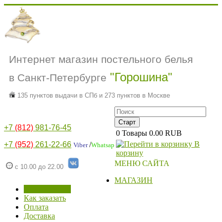
Интернет магазин постельного белья
"Горошина"
в Санкт-Петербурге
135 пунктов выдачи в СПб и 273 пунктов в Москве
+7
(812)
981-76-45
0
Товары
0.00 RUB
В
+7
(952)
261-22-66
/
Viber
Whatsap
корзину
МЕНЮ САЙТА
с 10.00 до 22.00
МАГАЗИН
Для гостиниц
Как заказать
Оплата
Доставка