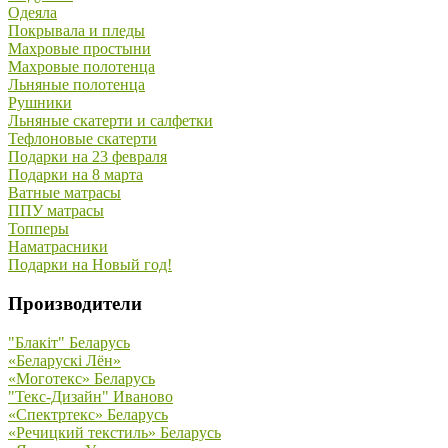
Одеяла
Покрывала и пледы
Махровые простыни
Махровые полотенца
Льняные полотенца
Рушники
Льняные скатерти и салфетки
Тефлоновые скатерти
Подарки на 23 февраля
Подарки на 8 марта
Ватные матрасы
ППУ матрасы
Топперы
Наматрасники
Подарки на Новый год!
Производители
"Блакiт" Беларусь
«Беларускi Лён»
«Моготекс» Беларусь
"Текс-Дизайн" Иваново
«Спектртекс» Беларусь
«Речицкий текстиль» Беларусь