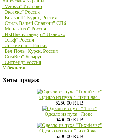
«Ярослав» Украина
"Verossa" Иваново
"Экотекс" Россия
"Belashoff" Курск, Россия
"Стиль Вашей Спальни" СПб
"Мона Лиза" Россия
"ИвШвейСтандарт" Иваново
"Эльф" Россия
"Легкие сны" Россия
"Бел-Поль" Курск, Россия
"СимВер" Беларусь
"Ситрейд" Россия
Узбекистан
Хиты продаж
Одеяло из пуха "Тихий час"
5250.00 RUB
Одеяло из пуха "Люкс"
6400.00 RUB
Одеяло из пуха "Тихий час"
6200.00 RUB