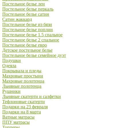
Постельное белье лен
Постельное белье перкаль
Постельное белье сатин
Сатин жаккард
Постельное белье из бязи
Постельное белье поплин
Постельное белье 1.5 спальное
Постельное белье 2 спальное
Постельное белье евро
Детское постельное белье
Постельное белье семейное дуэт
Подушки
Одеяла
Покрывала и пледы
Махровые простыни
Махровые полотенца
Льняные полотенца
Рушники
Льняные скатерти и салфетки
Тефлоновые скатерти
Подарки на 23 февраля
Подарки на 8 марта
Ватные матрасы
ППУ матрасы
Топперы