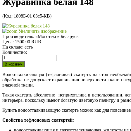
Журавинка белая 148
(Код:
1808Б-01 03с5-КВ
)
Увеличить изображение
Производитель:
«Моготекс» Беларусь
Цена:
1500.00 RUB
На складе:
есть
Количество:
Водоотталкивающая (тефлоновая) скатерть на стол необычай
обработка не допускает окрашивания поверхности ткани нату
влажной ткани.
Такая скатерть абсолютно неприхотлива в использовании, ле
интерьера, поскольку имеют богатую цветовую палитру и разн
Купить водоотталкивающую скатерть можно как для повседневн
Свойства тефлоновых скатертей:
водоотталкивающая и грязеотталкивающая, жидкости не 