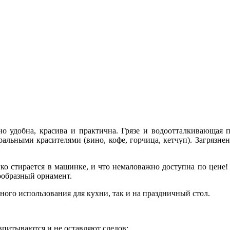
но удобна, красива и практична. Грязе и водоотталкивающая 
ральными красителями (вино, кофе, горчица, кетчуп). Загрязне
гко стирается в машинке, и что немаловажно доступна по цен
ообразный орнамент.
ого использования для кухни, так и на праздничный стол.
впитываются и не оставляют следов;