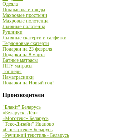
Одеяла
Покрывала и пледы
Махровые простыни
Махровые полотенца
Льняные полотенца
Рушники
Льняные скатерти и салфетки
Тефлоновые скатерти
Подарки на 23 февраля
Подарки на 8 марта
Ватные матрасы
ППУ матрасы
Топперы
Наматрасники
Подарки на Новый год!
Производители
"Блакiт" Беларусь
«Беларускi Лён»
«Моготекс» Беларусь
"Текс-Дизайн" Иваново
«Спектртекс» Беларусь
«Речицкий текстиль» Беларусь