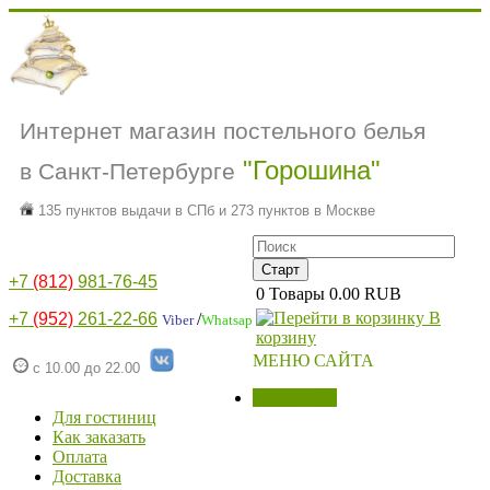
Интернет магазин постельного белья
"Горошина"
в Санкт-Петербурге
135 пунктов выдачи в СПб и 273 пунктов в Москве
+7
(812)
981-76-45
0
Товары
0.00 RUB
В
+7
(952)
261-22-66
/
Viber
Whatsap
корзину
МЕНЮ САЙТА
с 10.00 до 22.00
МАГАЗИН
Для гостиниц
Как заказать
Оплата
Доставка