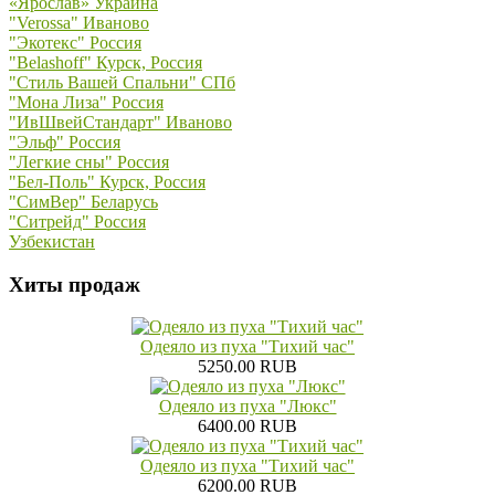
«Ярослав» Украина
"Verossa" Иваново
"Экотекс" Россия
"Belashoff" Курск, Россия
"Стиль Вашей Спальни" СПб
"Мона Лиза" Россия
"ИвШвейСтандарт" Иваново
"Эльф" Россия
"Легкие сны" Россия
"Бел-Поль" Курск, Россия
"СимВер" Беларусь
"Ситрейд" Россия
Узбекистан
Хиты продаж
Одеяло из пуха "Тихий час"
5250.00 RUB
Одеяло из пуха "Люкс"
6400.00 RUB
Одеяло из пуха "Тихий час"
6200.00 RUB