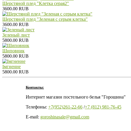
Шерстяной плед "Клетка серая2"
3600.00 RUB
Шерстяной плед "Зеленая с серым клетка"
3600.00 RUB
Зеленый лист
5800.00 RUB
Шиповник
5800.00 RUB
Iмгненне
5800.00 RUB
Контакты:
Интернет магазин постельного белья "Горошина"
Телефоны:
+7(952)261-22-66
/
+7 (812) 981-76-45
E-mail:
goroshinasale@gmail.com