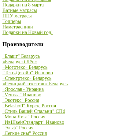
Подарки на 8 марта
Ватные матрасы
ППУ матрасы
Топперы
Наматрасники
Подарки на Новый год!
Производители
"Блакiт" Беларусь
«Беларускi Лён»
«Моготекс» Беларусь
"Текс-Дизайн" Иваново
«Спектртекс» Беларусь
«Речицкий текстиль» Беларусь
«Ярослав» Украина
"Verossa" Иваново
"Экотекс" Россия
"Belashoff" Курск, Россия
"Стиль Вашей Спальни" СПб
"Мона Лиза" Россия
"ИвШвейСтандарт" Иваново
"Эльф" Россия
"Легкие сны" Россия