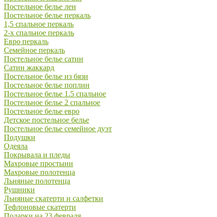
Постельное белье лен
Постельное белье перкаль
1,5 спальное перкаль
2-х спальное перкаль
Евро перкаль
Семейное перкаль
Постельное белье сатин
Сатин жаккард
Постельное белье из бязи
Постельное белье поплин
Постельное белье 1.5 спальное
Постельное белье 2 спальное
Постельное белье евро
Детское постельное белье
Постельное белье семейное дуэт
Подушки
Одеяла
Покрывала и пледы
Махровые простыни
Махровые полотенца
Льняные полотенца
Рушники
Льняные скатерти и салфетки
Тефлоновые скатерти
Подарки на 23 февраля