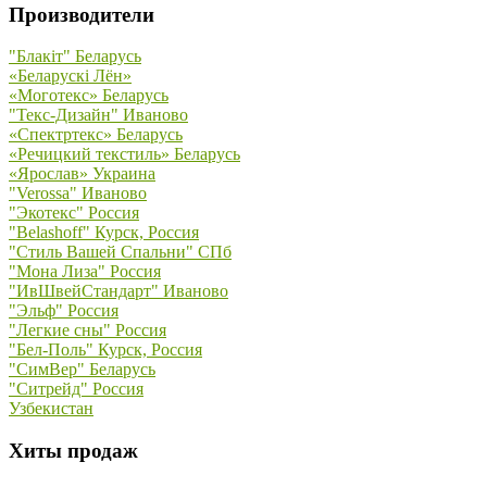
Производители
"Блакiт" Беларусь
«Беларускi Лён»
«Моготекс» Беларусь
"Текс-Дизайн" Иваново
«Спектртекс» Беларусь
«Речицкий текстиль» Беларусь
«Ярослав» Украина
"Verossa" Иваново
"Экотекс" Россия
"Belashoff" Курск, Россия
"Стиль Вашей Спальни" СПб
"Мона Лиза" Россия
"ИвШвейСтандарт" Иваново
"Эльф" Россия
"Легкие сны" Россия
"Бел-Поль" Курск, Россия
"СимВер" Беларусь
"Ситрейд" Россия
Узбекистан
Хиты продаж