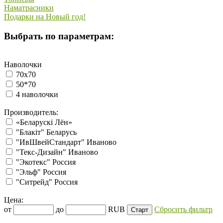
Наматрасники
Подарки на Новый год!
Выбрать по параметрам:
Наволочки
70х70
50*70
4 наволочки
Производитель:
«Беларускi Лён»
"Блакiт" Беларусь
"ИвШвейСтандарт" Иваново
"Текс-Дизайн" Иваново
"Экотекс" Россия
"Эльф" Россия
"Ситрейд" Россия
Цена:
от
до
RUB
Сбросить фильтр