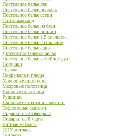
Постельное белье лен
Постельное белье перкаль
Постельное белье сатин
Сатин жаккард
Постельное белье из бязи
Постельное белье поплин
Постельное белье 1.5 спальное
Постельное белье 2 спальное
Постельное белье евро
Детское постельное белье
Постельное белье семейное дуэт
Подушки
Одеяла
Покрывала и пледы
Махровые простыни
Махровые полотенца
Льняные полотенца
Рушники
Льняные скатерти и салфетки
Тефлоновые скатерти
Подарки на 23 февраля
Подарки на 8 марта
Ватные матрасы
ППУ матрасы
Топперы