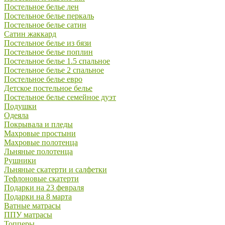
Постельное белье лен
Постельное белье перкаль
Постельное белье сатин
Сатин жаккард
Постельное белье из бязи
Постельное белье поплин
Постельное белье 1.5 спальное
Постельное белье 2 спальное
Постельное белье евро
Детское постельное белье
Постельное белье семейное дуэт
Подушки
Одеяла
Покрывала и пледы
Махровые простыни
Махровые полотенца
Льняные полотенца
Рушники
Льняные скатерти и салфетки
Тефлоновые скатерти
Подарки на 23 февраля
Подарки на 8 марта
Ватные матрасы
ППУ матрасы
Топперы