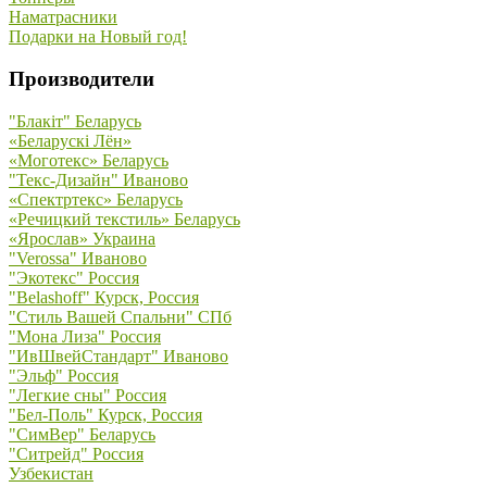
Наматрасники
Подарки на Новый год!
Производители
"Блакiт" Беларусь
«Беларускi Лён»
«Моготекс» Беларусь
"Текс-Дизайн" Иваново
«Спектртекс» Беларусь
«Речицкий текстиль» Беларусь
«Ярослав» Украина
"Verossa" Иваново
"Экотекс" Россия
"Belashoff" Курск, Россия
"Стиль Вашей Спальни" СПб
"Мона Лиза" Россия
"ИвШвейСтандарт" Иваново
"Эльф" Россия
"Легкие сны" Россия
"Бел-Поль" Курск, Россия
"СимВер" Беларусь
"Ситрейд" Россия
Узбекистан