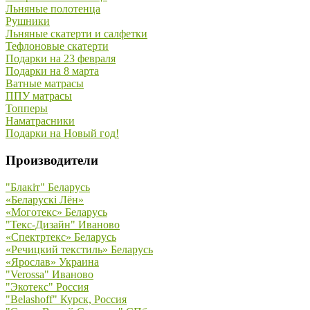
Льняные полотенца
Рушники
Льняные скатерти и салфетки
Тефлоновые скатерти
Подарки на 23 февраля
Подарки на 8 марта
Ватные матрасы
ППУ матрасы
Топперы
Наматрасники
Подарки на Новый год!
Производители
"Блакiт" Беларусь
«Беларускi Лён»
«Моготекс» Беларусь
"Текс-Дизайн" Иваново
«Спектртекс» Беларусь
«Речицкий текстиль» Беларусь
«Ярослав» Украина
"Verossa" Иваново
"Экотекс" Россия
"Belashoff" Курск, Россия