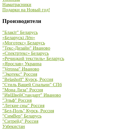
Наматрасники
Подарки на Новый год!
Производители
"Блакiт" Беларусь
«Беларускi Лён»
«Моготекс» Беларусь
"Текс-Дизайн" Иваново
«Спектртекс» Беларусь
«Речицкий текстиль» Беларусь
«Ярослав» Украина
"Verossa" Иваново
"Экотекс" Россия
"Belashoff" Курск, Россия
"Стиль Вашей Спальни" СПб
"Мона Лиза" Россия
"ИвШвейСтандарт" Иваново
"Эльф" Россия
"Легкие сны" Россия
"Бел-Поль" Курск, Россия
"СимВер" Беларусь
"Ситрейд" Россия
Узбекистан