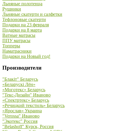
Льняные полотенца
Рушники
Льняные скатерти и салфетки
Тефлоновые скатерти
Подарки на 23 февраля
Подарки на 8 марта
Ватные матрасы
ППУ матрасы
Топперы
Наматрасники
Подарки на Новый год!
Производители
"Блакiт" Беларусь
«Беларускi Лён»
«Моготекс» Беларусь
"Текс-Дизайн" Иваново
«Спектртекс» Беларусь
«Речицкий текстиль» Беларусь
«Ярослав» Украина
"Verossa" Иваново
"Экотекс" Россия
"Belashoff" Курск, Россия