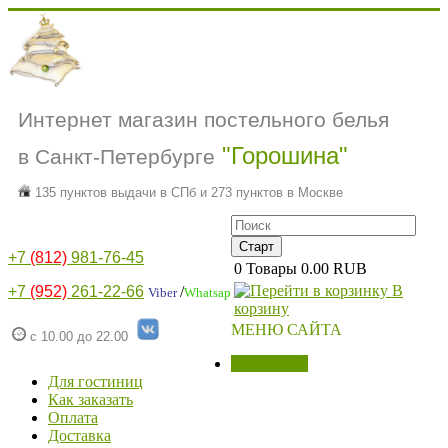
Интернет магазин постельного белья
"Горошина"
в Санкт-Петербурге
135 пунктов выдачи в СПб и 273 пунктов в Москве
+7
(812)
981-76-45
0
Товары
0.00 RUB
В
+7
(952)
261-22-66
/
Viber
Whatsap
корзину
МЕНЮ САЙТА
с 10.00 до 22.00
МАГАЗИН
Для гостиниц
Как заказать
Оплата
Доставка