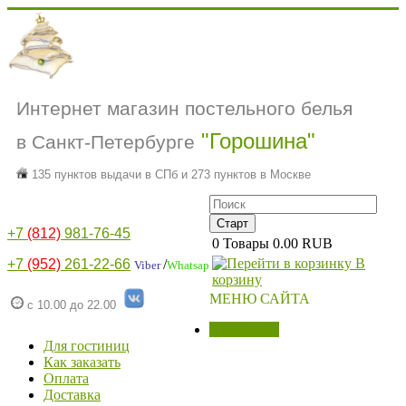
Интернет магазин постельного белья
"Горошина"
в Санкт-Петербурге
135 пунктов выдачи в СПб и 273 пунктов в Москве
+7
(812)
981-76-45
0
Товары
0.00 RUB
В
+7
(952)
261-22-66
/
Viber
Whatsap
корзину
МЕНЮ САЙТА
с 10.00 до 22.00
МАГАЗИН
Для гостиниц
Как заказать
Оплата
Доставка