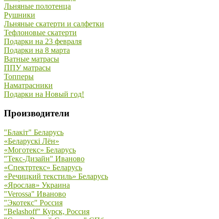
Льняные полотенца
Рушники
Льняные скатерти и салфетки
Тефлоновые скатерти
Подарки на 23 февраля
Подарки на 8 марта
Ватные матрасы
ППУ матрасы
Топперы
Наматрасники
Подарки на Новый год!
Производители
"Блакiт" Беларусь
«Беларускi Лён»
«Моготекс» Беларусь
"Текс-Дизайн" Иваново
«Спектртекс» Беларусь
«Речицкий текстиль» Беларусь
«Ярослав» Украина
"Verossa" Иваново
"Экотекс" Россия
"Belashoff" Курск, Россия