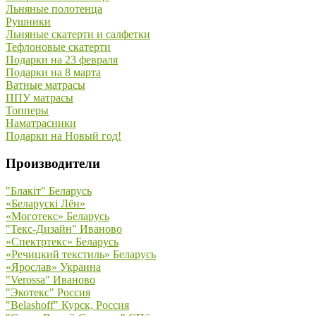
Льняные полотенца
Рушники
Льняные скатерти и салфетки
Тефлоновые скатерти
Подарки на 23 февраля
Подарки на 8 марта
Ватные матрасы
ППУ матрасы
Топперы
Наматрасники
Подарки на Новый год!
Производители
"Блакiт" Беларусь
«Беларускi Лён»
«Моготекс» Беларусь
"Текс-Дизайн" Иваново
«Спектртекс» Беларусь
«Речицкий текстиль» Беларусь
«Ярослав» Украина
"Verossa" Иваново
"Экотекс" Россия
"Belashoff" Курск, Россия