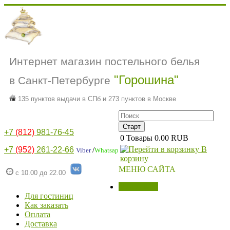
Интернет магазин постельного белья
"Горошина"
в Санкт-Петербурге
135 пунктов выдачи в СПб и 273 пунктов в Москве
+7
(812)
981-76-45
0
Товары
0.00 RUB
В
+7
(952)
261-22-66
/
Viber
Whatsap
корзину
МЕНЮ САЙТА
с 10.00 до 22.00
МАГАЗИН
Для гостиниц
Как заказать
Оплата
Доставка