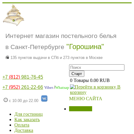
Интернет магазин постельного белья
"Горошина"
в Санкт-Петербурге
135 пунктов выдачи в СПб и 273 пунктов в Москве
+7
(812)
981-76-45
0
Товары
0.00 RUB
В
+7
(952)
261-22-66
/
Viber
Whatsap
корзину
МЕНЮ САЙТА
с 10.00 до 22.00
МАГАЗИН
Для гостиниц
Как заказать
Оплата
Доставка