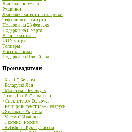
Льняные полотенца
Рушники
Льняные скатерти и салфетки
Тефлоновые скатерти
Подарки на 23 февраля
Подарки на 8 марта
Ватные матрасы
ППУ матрасы
Топперы
Наматрасники
Подарки на Новый год!
Производители
"Блакiт" Беларусь
«Беларускi Лён»
«Моготекс» Беларусь
"Текс-Дизайн" Иваново
«Спектртекс» Беларусь
«Речицкий текстиль» Беларусь
«Ярослав» Украина
"Verossa" Иваново
"Экотекс" Россия
"Belashoff" Курск, Россия