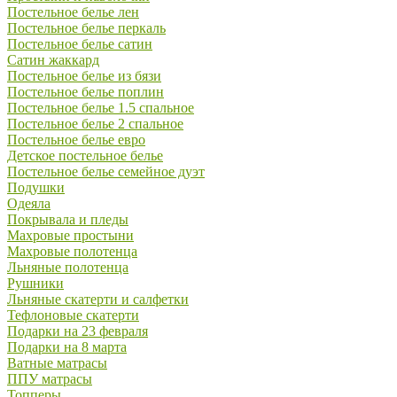
Постельное белье лен
Постельное белье перкаль
Постельное белье сатин
Сатин жаккард
Постельное белье из бязи
Постельное белье поплин
Постельное белье 1.5 спальное
Постельное белье 2 спальное
Постельное белье евро
Детское постельное белье
Постельное белье семейное дуэт
Подушки
Одеяла
Покрывала и пледы
Махровые простыни
Махровые полотенца
Льняные полотенца
Рушники
Льняные скатерти и салфетки
Тефлоновые скатерти
Подарки на 23 февраля
Подарки на 8 марта
Ватные матрасы
ППУ матрасы
Топперы