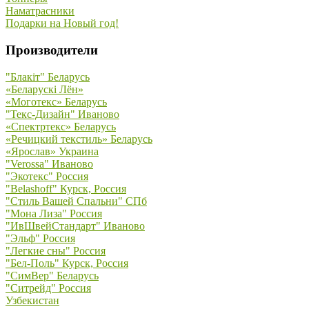
Наматрасники
Подарки на Новый год!
Производители
"Блакiт" Беларусь
«Беларускi Лён»
«Моготекс» Беларусь
"Текс-Дизайн" Иваново
«Спектртекс» Беларусь
«Речицкий текстиль» Беларусь
«Ярослав» Украина
"Verossa" Иваново
"Экотекс" Россия
"Belashoff" Курск, Россия
"Стиль Вашей Спальни" СПб
"Мона Лиза" Россия
"ИвШвейСтандарт" Иваново
"Эльф" Россия
"Легкие сны" Россия
"Бел-Поль" Курск, Россия
"СимВер" Беларусь
"Ситрейд" Россия
Узбекистан