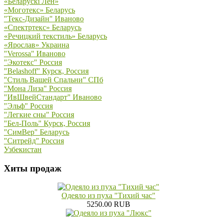
«Беларускi Лён»
«Моготекс» Беларусь
"Текс-Дизайн" Иваново
«Спектртекс» Беларусь
«Речицкий текстиль» Беларусь
«Ярослав» Украина
"Verossa" Иваново
"Экотекс" Россия
"Belashoff" Курск, Россия
"Стиль Вашей Спальни" СПб
"Мона Лиза" Россия
"ИвШвейСтандарт" Иваново
"Эльф" Россия
"Легкие сны" Россия
"Бел-Поль" Курск, Россия
"СимВер" Беларусь
"Ситрейд" Россия
Узбекистан
Хиты продаж
Одеяло из пуха "Тихий час"
5250.00 RUB