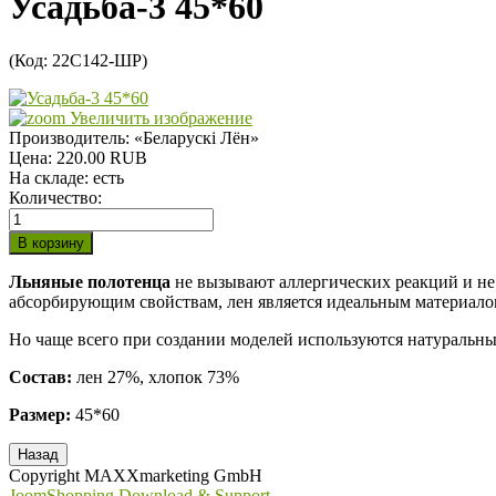
Усадьба-3 45*60
(Код:
22С142-ШР
)
Увеличить изображение
Производитель:
«Беларускi Лён»
Цена:
220.00 RUB
На складе:
есть
Количество:
Льняные полотенца
не вызывают аллергических реакций и не
абсорбирующим свойствам, лен является идеальным материало
Но чаще всего при создании моделей используются натуральные
Состав:
лен 27%, хлопок 73%
Размер:
45*60
Copyright MAXXmarketing GmbH
JoomShopping Download & Support