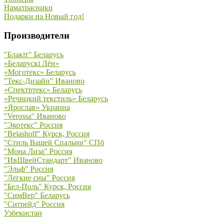
Наматрасники
Подарки на Новый год!
Производители
"Блакiт" Беларусь
«Беларускi Лён»
«Моготекс» Беларусь
"Текс-Дизайн" Иваново
«Спектртекс» Беларусь
«Речицкий текстиль» Беларусь
«Ярослав» Украина
"Verossa" Иваново
"Экотекс" Россия
"Belashoff" Курск, Россия
"Стиль Вашей Спальни" СПб
"Мона Лиза" Россия
"ИвШвейСтандарт" Иваново
"Эльф" Россия
"Легкие сны" Россия
"Бел-Поль" Курск, Россия
"СимВер" Беларусь
"Ситрейд" Россия
Узбекистан