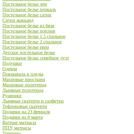
Постельное белье лен
Постельное белье перкаль
Постельное белье сатин
Сатин жаккард
Постельное белье из бязи
Постельное белье поплин
Постельное белье 1.5 спальное
Постельное белье 2 спальное
Постельное белье евро
Детское постельное белье
Постельное белье семейное дуэт
Подушки
Одеяла
Покрывала и пледы
Махровые простыни
Махровые полотенца
Льняные полотенца
Рушники
Льняные скатерти и салфетки
Тефлоновые скатерти
Подарки на 23 февраля
Подарки на 8 марта
Ватные матрасы
ППУ матрасы
Топперы