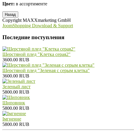
Цвет:
в ассортименте
Copyright MAXXmarketing GmbH
JoomShopping Download & Support
Последние поступления
Шерстяной плед "Клетка серая2"
3600.00 RUB
Шерстяной плед "Зеленая с серым клетка"
3600.00 RUB
Зеленый лист
5800.00 RUB
Шиповник
5800.00 RUB
Iмгненне
5800.00 RUB