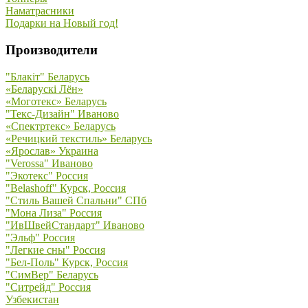
Наматрасники
Подарки на Новый год!
Производители
"Блакiт" Беларусь
«Беларускi Лён»
«Моготекс» Беларусь
"Текс-Дизайн" Иваново
«Спектртекс» Беларусь
«Речицкий текстиль» Беларусь
«Ярослав» Украина
"Verossa" Иваново
"Экотекс" Россия
"Belashoff" Курск, Россия
"Стиль Вашей Спальни" СПб
"Мона Лиза" Россия
"ИвШвейСтандарт" Иваново
"Эльф" Россия
"Легкие сны" Россия
"Бел-Поль" Курск, Россия
"СимВер" Беларусь
"Ситрейд" Россия
Узбекистан