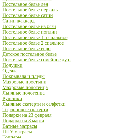
Постельное белье лен
Постельное белье перкаль
Постельное белье сатин
Сатин жаккард
Постельное белье из бязи
Постельное белье поплин
Постельное белье 1.5 спальное
Постельное белье 2 спальное
Постельное белье евро
Детское постельное белье
Постельное белье семейное дуэт
Подушки
Одеяла
Покрывала и пледы
Махровые простыни
Махровые полотенца
Льняные полотенца
Рушники
Льняные скатерти и салфетки
Тефлоновые скатерти
Подарки на 23 февраля
Подарки на 8 марта
Ватные матрасы
ППУ матрасы
Топперы