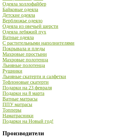
Одеяла холлофайбер
Байковые одеяла
Детские одеяла
Верблюжье одеяло
Одеяла из овечьей шерсти
Одеяла лебяжий пух
Ватные одеяла
С растительными наполнителями
Покрывала и пледы
Махровые простыни
Махровые полотенца
Льняные полотенца
Рушники
Льняные скатерти и салфетки
Тефлоновые скатерти
Подарки на 23 февраля
Подарки на 8 марта
Ватные матрасы
ППУ матрасы
Топперы
Наматрасники
Подарки на Новый год!
Производители