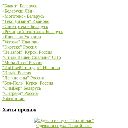
"Блакiт" Беларусь
«Беларускi Лён»
«Моготекс» Беларусь
"Текс-Дизайн" Иваново
«Спектртекс» Беларусь
«Речицкий текстиль» Беларусь
«Ярослав» Украина
"Verossa" Иваново
"Экотекс" Россия
"Belashoff" Курск, Россия
"Стиль Вашей Спальни" СПб
"Мона Лиза" Россия
"ИвШвейСтандарт" Иваново
"Эльф" Россия
"Легкие сны" Россия
"Бел-Поль" Курск, Россия
"СимВер" Беларусь
"Ситрейд" Россия
Узбекистан
Хиты продаж
Одеяло из пуха "Тихий час"