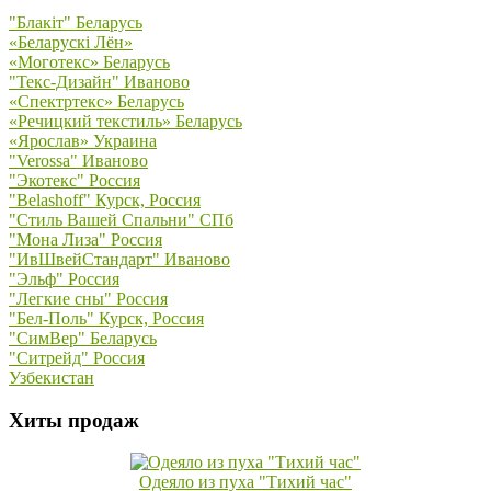
"Блакiт" Беларусь
«Беларускi Лён»
«Моготекс» Беларусь
"Текс-Дизайн" Иваново
«Спектртекс» Беларусь
«Речицкий текстиль» Беларусь
«Ярослав» Украина
"Verossa" Иваново
"Экотекс" Россия
"Belashoff" Курск, Россия
"Стиль Вашей Спальни" СПб
"Мона Лиза" Россия
"ИвШвейСтандарт" Иваново
"Эльф" Россия
"Легкие сны" Россия
"Бел-Поль" Курск, Россия
"СимВер" Беларусь
"Ситрейд" Россия
Узбекистан
Хиты продаж
Одеяло из пуха "Тихий час"