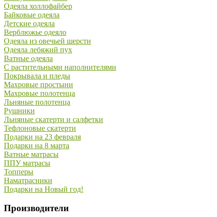
Одеяла холлофайбер
Байковые одеяла
Детские одеяла
Верблюжье одеяло
Одеяла из овечьей шерсти
Одеяла лебяжий пух
Ватные одеяла
С растительными наполнителями
Покрывала и пледы
Махровые простыни
Махровые полотенца
Льняные полотенца
Рушники
Льняные скатерти и салфетки
Тефлоновые скатерти
Подарки на 23 февраля
Подарки на 8 марта
Ватные матрасы
ППУ матрасы
Топперы
Наматрасники
Подарки на Новый год!
Производители