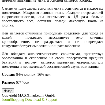
петельки вытканы из льна, а основой является хлопок.
Самые лучшие характеристики льна проявляются в махровых
полотенцах. Махровая льняная ткань обладает потрясающей
гигроскопичностью, она впитывает в 1,5 раза больше
собственного веса, оставляя позади махровую ткань из
хлопка.
Лен является отличным природным средством для ухода за
кожей - прекрасно массажирует тело, улучшая
кровообращение, не раздражает и не повреждает
кожу,способствует омоложению и расслаблению.
Лён обладает антисептическими свойствами, препятствуя
образованию и скоплению на своей поверхности вредных
бактерий и потому является идеальным материалом для
полотенца и неотъемлемой составляющей сауны или ванны.
Состав:
84% хлопок, 16% лен
Размер:
67*40см
Copyright MAXXmarketing GmbH
JoomShopping Download & Support