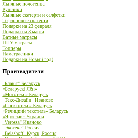
Льняные полотенца
Рушники
Льняные скатерти и салфетки
Тефлоновые скатерти
Подарки на 23 февраля
Подарки на 8 марта
Ватные матрасы
ППУ матрасы
Топперы
Наматрасники
Подарки на Новый год!
Производители
"Блакiт" Беларусь
«Беларускi Лён»
«Моготекс» Беларусь
"Текс-Дизайн" Иваново
«Спектртекс» Беларусь
«Речицкий текстиль» Беларусь
«Ярослав» Украина
"Verossa" Иваново
"Экотекс" Россия
"Belashoff" Курск, Россия