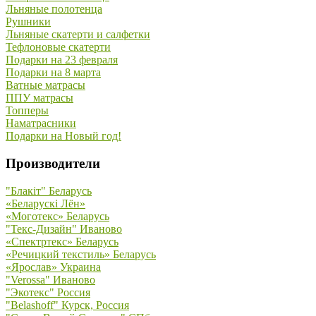
Льняные полотенца
Рушники
Льняные скатерти и салфетки
Тефлоновые скатерти
Подарки на 23 февраля
Подарки на 8 марта
Ватные матрасы
ППУ матрасы
Топперы
Наматрасники
Подарки на Новый год!
Производители
"Блакiт" Беларусь
«Беларускi Лён»
«Моготекс» Беларусь
"Текс-Дизайн" Иваново
«Спектртекс» Беларусь
«Речицкий текстиль» Беларусь
«Ярослав» Украина
"Verossa" Иваново
"Экотекс" Россия
"Belashoff" Курск, Россия