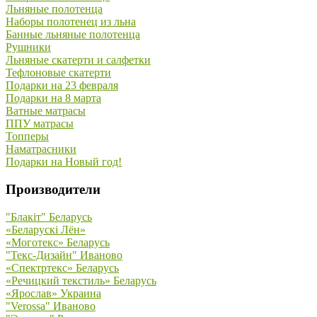
Льняные полотенца
Наборы полотенец из льна
Банные льняные полотенца
Рушники
Льняные скатерти и салфетки
Тефлоновые скатерти
Подарки на 23 февраля
Подарки на 8 марта
Ватные матрасы
ППУ матрасы
Топперы
Наматрасники
Подарки на Новый год!
Производители
"Блакiт" Беларусь
«Беларускi Лён»
«Моготекс» Беларусь
"Текс-Дизайн" Иваново
«Спектртекс» Беларусь
«Речицкий текстиль» Беларусь
«Ярослав» Украина
"Verossa" Иваново