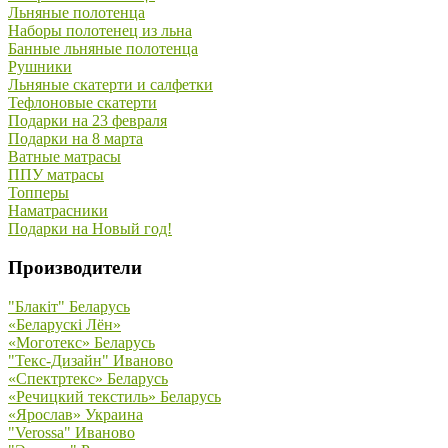
Льняные полотенца
Наборы полотенец из льна
Банные льняные полотенца
Рушники
Льняные скатерти и салфетки
Тефлоновые скатерти
Подарки на 23 февраля
Подарки на 8 марта
Ватные матрасы
ППУ матрасы
Топперы
Наматрасники
Подарки на Новый год!
Производители
"Блакiт" Беларусь
«Беларускi Лён»
«Моготекс» Беларусь
"Текс-Дизайн" Иваново
«Спектртекс» Беларусь
«Речицкий текстиль» Беларусь
«Ярослав» Украина
"Verossa" Иваново