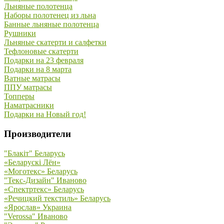
Льняные полотенца
Наборы полотенец из льна
Банные льняные полотенца
Рушники
Льняные скатерти и салфетки
Тефлоновые скатерти
Подарки на 23 февраля
Подарки на 8 марта
Ватные матрасы
ППУ матрасы
Топперы
Наматрасники
Подарки на Новый год!
Производители
"Блакiт" Беларусь
«Беларускi Лён»
«Моготекс» Беларусь
"Текс-Дизайн" Иваново
«Спектртекс» Беларусь
«Речицкий текстиль» Беларусь
«Ярослав» Украина
"Verossa" Иваново