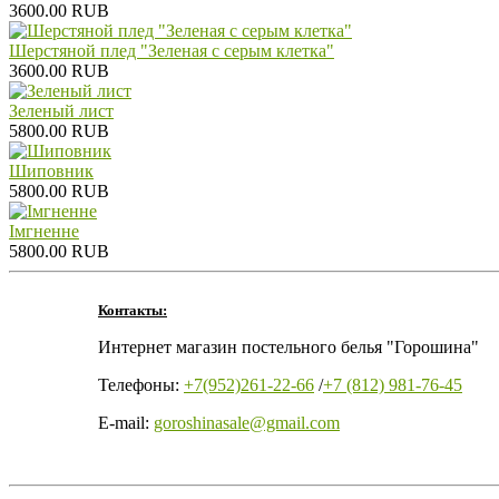
3600.00 RUB
Шерстяной плед "Зеленая с серым клетка"
3600.00 RUB
Зеленый лист
5800.00 RUB
Шиповник
5800.00 RUB
Iмгненне
5800.00 RUB
Контакты:
Интернет магазин постельного белья "Горошина"
Телефоны:
+7(952)261-22-66
/
+7 (812) 981-76-45
E-mail:
goroshinasale@gmail.com