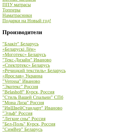
ППУ матрасы
Топперы
Наматрасники
Подарки на Новый год!
Производители
"Блакiт" Беларусь
«Беларускi Лён»
«Моготекс» Беларусь
"Текс-Дизайн" Иваново
«Спектртекс» Беларусь
«Речицкий текстиль» Беларусь
«Ярослав» Украина
"Verossa" Иваново
"Экотекс" Россия
"Belashoff" Курск, Россия
"Стиль Вашей Спальни" СПб
"Мона Лиза" Россия
"ИвШвейСтандарт" Иваново
"Эльф" Россия
"Легкие сны" Россия
"Бел-Поль" Курск, Россия
"СимВер" Беларусь