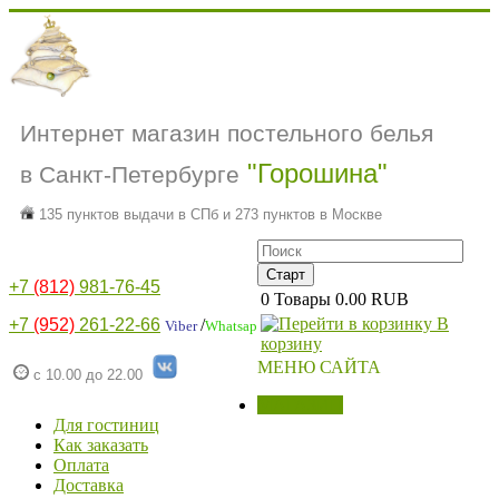
Интернет магазин постельного белья
"Горошина"
в Санкт-Петербурге
135 пунктов выдачи в СПб и 273 пунктов в Москве
+7
(812)
981-76-45
0
Товары
0.00 RUB
В
+7
(952)
261-22-66
/
Viber
Whatsap
корзину
МЕНЮ САЙТА
с 10.00 до 22.00
МАГАЗИН
Для гостиниц
Как заказать
Оплата
Доставка