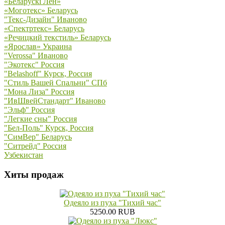
«Беларускi Лён»
«Моготекс» Беларусь
"Текс-Дизайн" Иваново
«Спектртекс» Беларусь
«Речицкий текстиль» Беларусь
«Ярослав» Украина
"Verossa" Иваново
"Экотекс" Россия
"Belashoff" Курск, Россия
"Стиль Вашей Спальни" СПб
"Мона Лиза" Россия
"ИвШвейСтандарт" Иваново
"Эльф" Россия
"Легкие сны" Россия
"Бел-Поль" Курск, Россия
"СимВер" Беларусь
"Ситрейд" Россия
Узбекистан
Хиты продаж
Одеяло из пуха "Тихий час"
5250.00 RUB