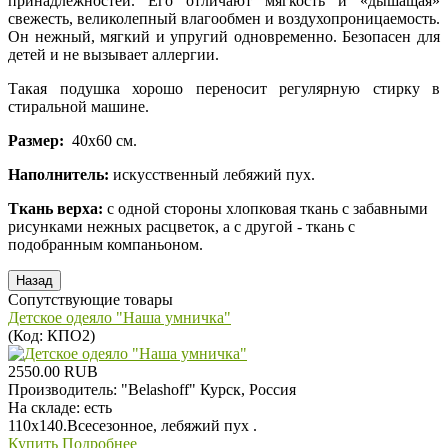
принадлежностей. Его отличают мягкость и «дышащая»
свежесть, великолепный влагообмен и воздухопроницаемость.
Он нежный, мягкий и упругий одновременно. Безопасен для
детей и не вызывает аллергии.
Такая подушка хорошо переносит регулярную стирку в
стиральной машине.
Размер:
40х60 см.
Наполнитель:
искусственный лебяжий пух.
Ткань верха:
с одной стороны хлопковая ткань с забавными
рисунками нежных расцветок, а с другой - ткань с
подобранным компаньоном.
Сопутствующие товары
Детское одеяло "Наша умничка"
(Код:
КПО2
)
2550.00 RUB
Производитель:
"Belashoff" Курск, Россия
На складе:
есть
110х140.Всесезонное, лебяжий пух .
Купить
Подробнее