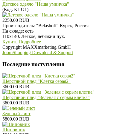
Детское одеяло "Наша умничка"
(Код:
КПО1
)
2250.00 RUB
Производитель:
"Belashoff" Курск, Россия
На складе:
есть
110х140. Легкое, лебяжий пух.
Купить
Подробнее
Copyright MAXXmarketing GmbH
JoomShopping Download & Support
Последние поступления
Шерстяной плед "Клетка серая2"
3600.00 RUB
Шерстяной плед "Зеленая с серым клетка"
3600.00 RUB
Зеленый лист
5800.00 RUB
Шиповник