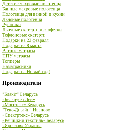
Детские махровые полотенца
Банные махровые полотенца
Полотенца для ванной и кухни
Льняные полотенца
Рушники
Льняные скатерти и салфетки
Тефлоновые скатерти
Подарки на 23 февраля
Подарки на 8 марта
Ватные матрасы
ППУ матрасы
Топперы
Наматрасники
Подарки на Новый год!
Производители
"Блакiт" Беларусь
«Беларускi Лён»
«Моготекс» Беларусь
"Текс-Дизайн" Иваново
«Спектртекс» Беларусь
«Речицкий текстиль» Беларусь
«Ярослав» Украина