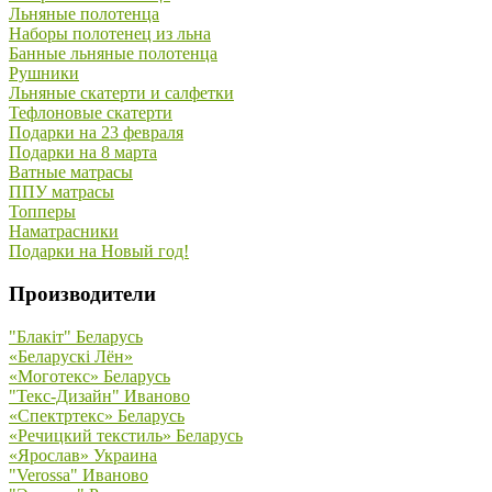
Льняные полотенца
Наборы полотенец из льна
Банные льняные полотенца
Рушники
Льняные скатерти и салфетки
Тефлоновые скатерти
Подарки на 23 февраля
Подарки на 8 марта
Ватные матрасы
ППУ матрасы
Топперы
Наматрасники
Подарки на Новый год!
Производители
"Блакiт" Беларусь
«Беларускi Лён»
«Моготекс» Беларусь
"Текс-Дизайн" Иваново
«Спектртекс» Беларусь
«Речицкий текстиль» Беларусь
«Ярослав» Украина
"Verossa" Иваново