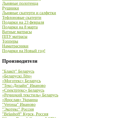
Льняные полотенца
Рушники
Льняные скатерти и салфетки
Тефлоновые скатерти
Подарки на 23 февраля
Подарки на 8 марта
Ватные матрасы
ППУ матрасы
Топперы
Наматрасники
Подарки на Новый год!
Производители
"Блакiт" Беларусь
«Беларускi Лён»
«Моготекс» Беларусь
"Текс-Дизайн" Иваново
«Спектртекс» Беларусь
«Речицкий текстиль» Беларусь
«Ярослав» Украина
"Verossa" Иваново
"Экотекс" Россия
"Belashoff" Курск, Россия