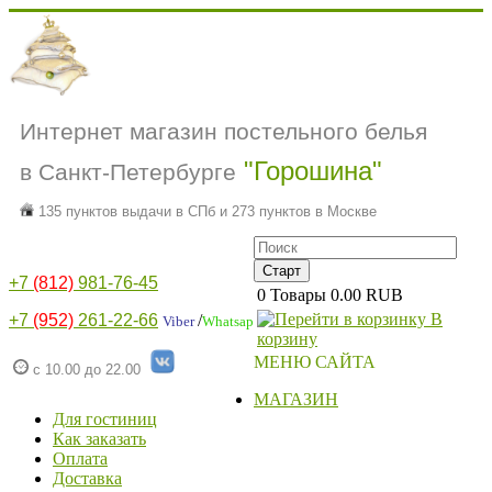
Интернет магазин постельного белья
"Горошина"
в Санкт-Петербурге
135 пунктов выдачи в СПб и 273 пунктов в Москве
+7
(812)
981-76-45
0
Товары
0.00 RUB
В
+7
(952)
261-22-66
/
Viber
Whatsap
корзину
МЕНЮ САЙТА
с 10.00 до 22.00
МАГАЗИН
Для гостиниц
Как заказать
Оплата
Доставка